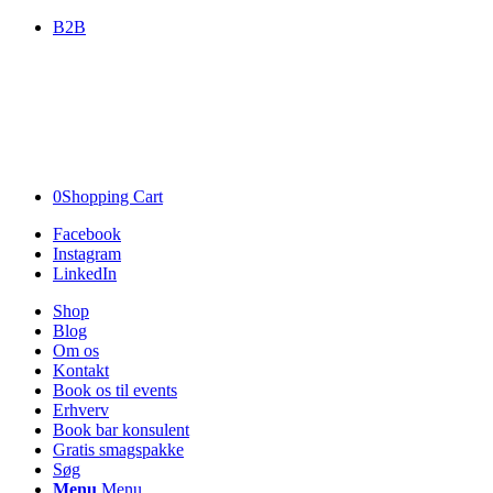
B2B
0
Shopping Cart
Facebook
Instagram
LinkedIn
Shop
Blog
Om os
Kontakt
Book os til events
Erhverv
Book bar konsulent
Gratis smagspakke
Søg
Menu
Menu