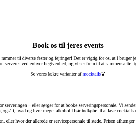
Book os til jeres events
ammer til diverse fester og fejringer! Det er vigtig for os, at I bruger jer
an serveres ved enhver begivenhed, og vi ser frem til at sammensætte li
Se vores lækre varianter af
mocktails
🍹
 for serveringen – eller sørger for at booke serveringspersonale. Vi sende
også i, hvad og hvor meget alkohol I bør indkøbe til at lave cocktails 
aren, eller hvor der allerede er servicepersonale til stede. Prisen afhænge