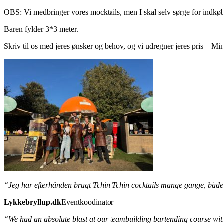
OBS: Vi medbringer vores mocktails, men I skal selv sørge for indkøb 
Baren fylder 3*3 meter.
Skriv til os med jeres ønsker og behov, og vi udregner jeres pris – 
“Jeg har efterhånden brugt Tchin Tchin cocktails mange gange, både 
Lykkebryllup.dk
Eventkoodinator
“We had an absolute blast at our teambuilding bartending course with