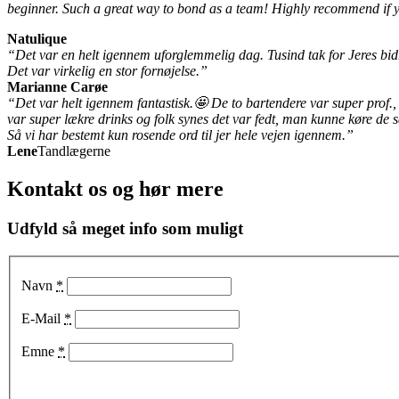
beginner. Such a great way to bond as a team! Highly recommend if yo
Natulique
“Det var en helt igennem uforglemmelig dag. Tusind tak for Jeres bid
Det var virkelig en stor fornøjelse.”
Marianne Carøe
“Det var helt igennem fantastisk.🤩 De to bartendere var super prof.,
var super lækre drinks og folk synes det var fedt, man kunne køre d
Så vi har bestemt kun rosende ord til jer hele vejen igennem.”
Lene
Tandlægerne
Kontakt os og hør mere
Udfyld så meget info som muligt
Navn
*
E-Mail
*
Emne
*