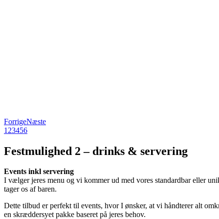
Forrige
Næste
1
2
3
4
5
6
Festmulighed 2 – drinks
&
servering
Events inkl servering
I vælger jeres menu og vi kommer ud med vores standardbar eller unikk
tager os af baren.
Dette tilbud er perfekt til events, hvor I ønsker, at vi håndterer alt o
en skræddersyet pakke baseret på jeres behov.