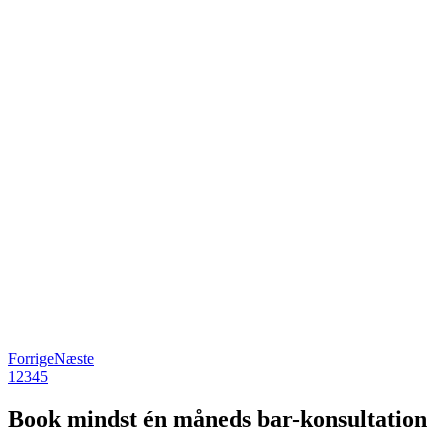
Forrige
Næste
1
2
3
4
5
Book mindst én måneds bar-konsultation