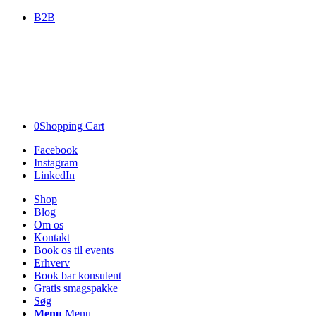
B2B
0
Shopping Cart
Facebook
Instagram
LinkedIn
Shop
Blog
Om os
Kontakt
Book os til events
Erhverv
Book bar konsulent
Gratis smagspakke
Søg
Menu
Menu