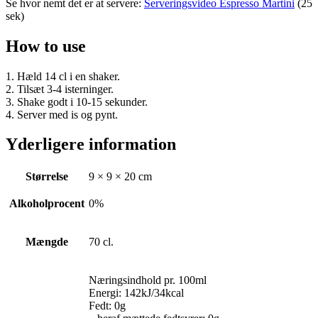
Se hvor nemt det er at servere:
Serveringsvideo Espresso Martini
(25
sek)
How to use
1. Hæld 14 cl i en shaker.
2. Tilsæt 3-4 isterninger.
3. Shake godt i 10-15 sekunder.
4. Server med is og pynt.
Yderligere information
Størrelse
9 × 9 × 20 cm
Alkoholprocent
0%
Mængde
70 cl.
Næringsindhold pr. 100ml
Energi: 142kJ/34kcal
Fedt: 0g