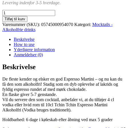
Levering indenfor 3-5 hverdage.
Espresso
Martini
Tilføj til kurv
Alkoholfri
Varenummer (SKU):
05745000954070
Kategori:
Mocktails -
antal
Alkoholfrie drinks
Beskrivelse
How to use
Yderligere information
Anmeldelser (0)
Beskrivelse
De fleste kender og elsker en god Espresso Martini – og nu kan du
få den som alkoholfri! Stadig som en dyb oplevelse af lakrids og
fyldig espresso rundet af med mørk chokolade.
En flaske giver 5-7 genstande.
Vil du servere den som cocktail, anbefaler vi, at du tilføjer 4 cl
vodka eller hvid rom til 10cl Tchin Tchin Espresso Martini
Alkoholfri (Vodka bruges traditionelt).
Holdbarhed: 6 dage i køleskab efter åbning ved max 5 grader