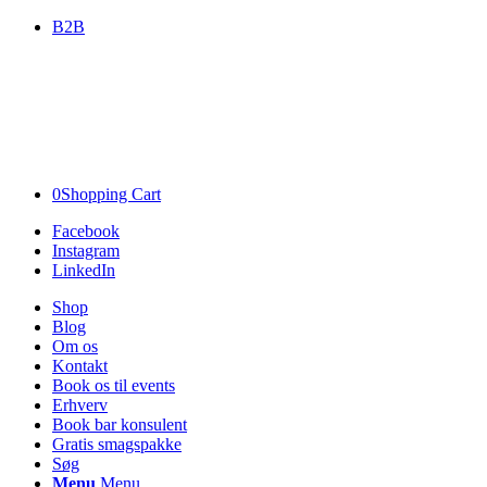
B2B
0
Shopping Cart
Facebook
Instagram
LinkedIn
Shop
Blog
Om os
Kontakt
Book os til events
Erhverv
Book bar konsulent
Gratis smagspakke
Søg
Menu
Menu